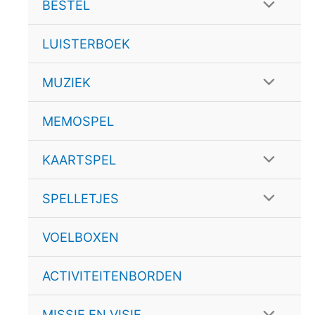
schakele
Menu
BESTEL
schakele
LUISTERBOEK
Menu
MUZIEK
schakele
MEMOSPEL
Menu
KAARTSPEL
schakele
Menu
SPELLETJES
schakele
VOELBOXEN
ACTIVITEITENBORDEN
Menu
MISSIE EN VISIE