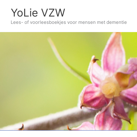
Ga
YoLie VZW
naar
Lees- of voorleesboekjes voor mensen met dementie
de
inhoud