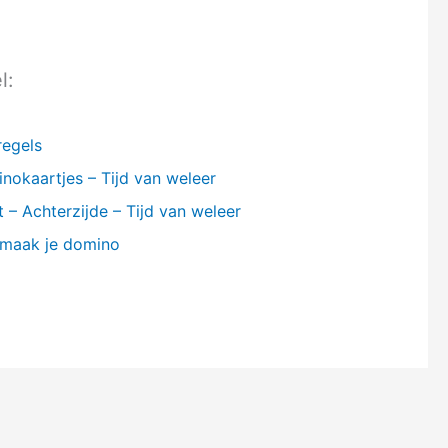
l:
regels
okaartjes – Tijd van weleer
 – Achterzijde – Tijd van weleer
 maak je domino