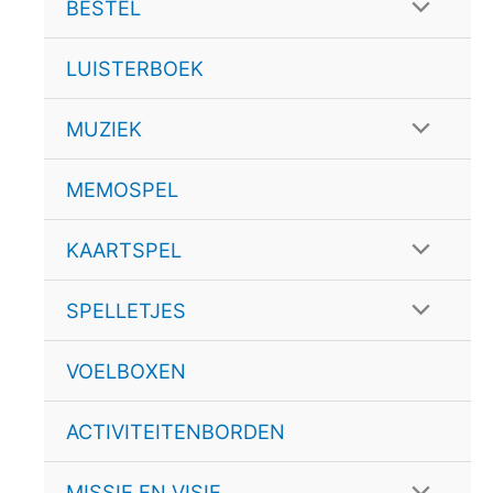
schakele
Menu
BESTEL
schakele
LUISTERBOEK
Menu
MUZIEK
schakele
MEMOSPEL
Menu
KAARTSPEL
schakele
Menu
SPELLETJES
schakele
VOELBOXEN
ACTIVITEITENBORDEN
Menu
MISSIE EN VISIE