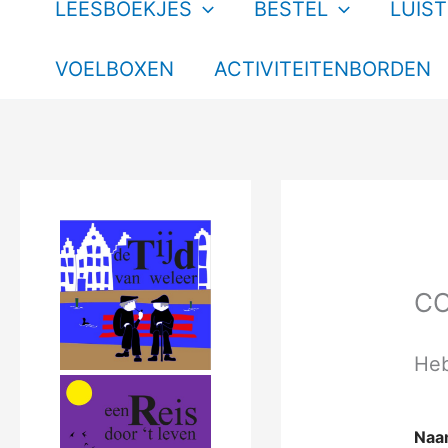
LEESBOEKJES
BESTEL
LUIS
VOELBOXEN
ACTIVITEITENBORDEN
C
Heb
o
Na
f