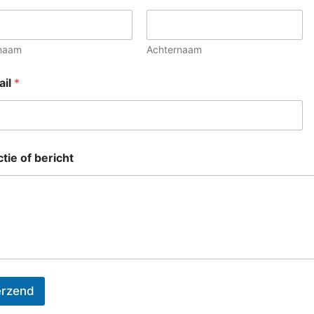
naam
Achternaam
ail
*
tie of bericht
erzend