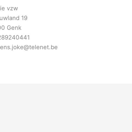
ie vzw
uwland 19
00 Genk
289240441
bens.joke@telenet.be