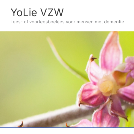
Ga
YoLie VZW
naar
Lees- of voorleesboekjes voor mensen met dementie
de
inhoud