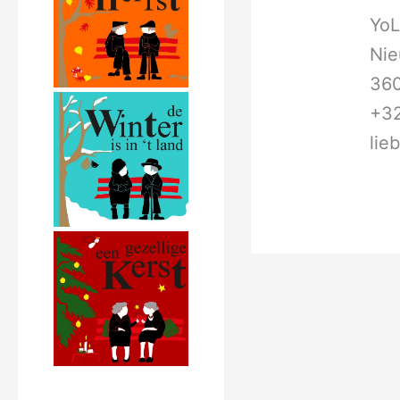
YoL
Nie
36
+3
lie