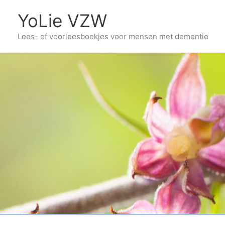
Ga
YoLie VZW
naar
Lees- of voorleesboekjes voor mensen met dementie
de
inhoud