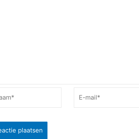
am*
E-
mail*