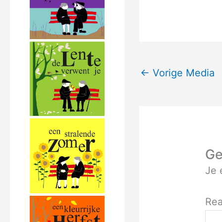
←
Vorige Media
Ge
Je 
Rea