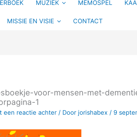
TERBOEK
MUZIEK
MEMOSPEL
KAA
MISSIE EN VISIE
CONTACT
esboekje-voor-mensen-met-dementie-
orpagina-1
t een reactie achter
/ Door
jorishabex
/
9 septe