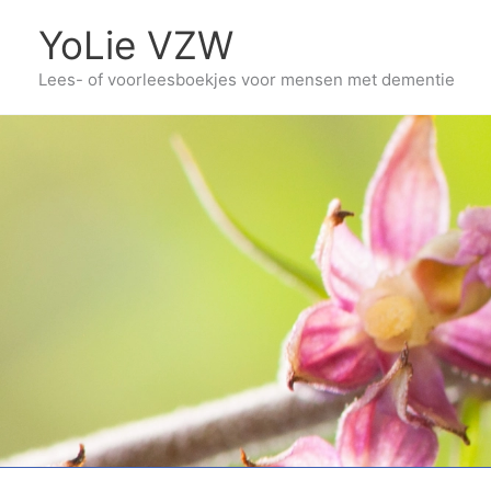
Ga
YoLie VZW
naar
Lees- of voorleesboekjes voor mensen met dementie
de
inhoud