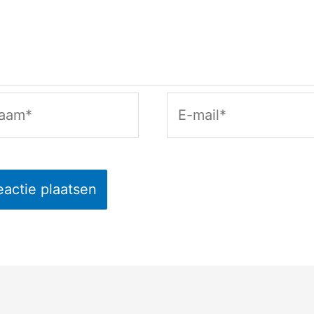
am*
E-
mail*