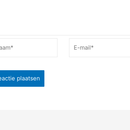
am*
E-
mail*