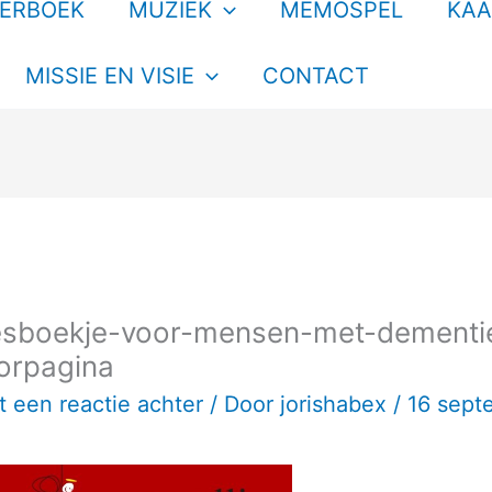
TERBOEK
MUZIEK
MEMOSPEL
KAA
MISSIE EN VISIE
CONTACT
esboekje-voor-mensen-met-dementie
orpagina
t een reactie achter
/ Door
jorishabex
/
16 sept