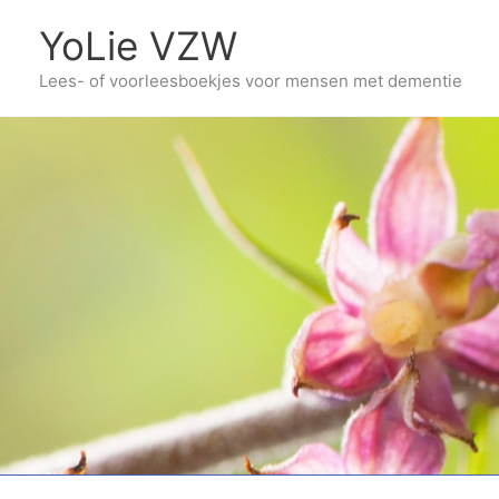
Ga
YoLie VZW
naar
Lees- of voorleesboekjes voor mensen met dementie
de
inhoud