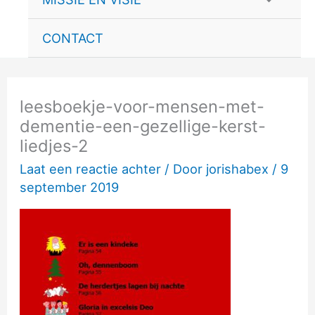
schakele
CONTACT
leesboekje-voor-mensen-met-
dementie-een-gezellige-kerst-
liedjes-2
Laat een reactie achter
/ Door
jorishabex
/
9
september 2019