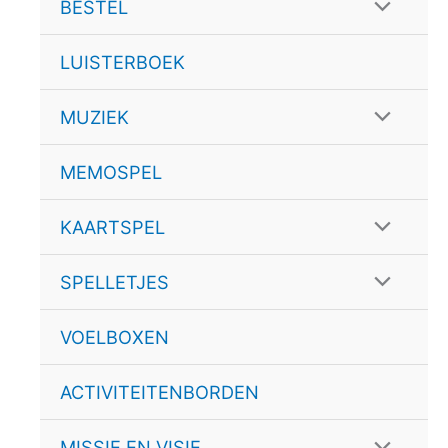
schakele
Menu
BESTEL
schakele
LUISTERBOEK
Menu
MUZIEK
schakele
MEMOSPEL
Menu
KAARTSPEL
schakele
Menu
SPELLETJES
schakele
VOELBOXEN
ACTIVITEITENBORDEN
Menu
MISSIE EN VISIE