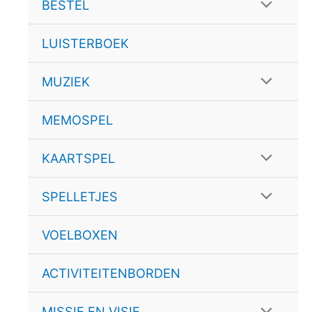
schakele
Menu
BESTEL
schakele
LUISTERBOEK
Menu
MUZIEK
schakele
MEMOSPEL
Menu
KAARTSPEL
schakele
Menu
SPELLETJES
schakele
VOELBOXEN
ACTIVITEITENBORDEN
Menu
MISSIE EN VISIE