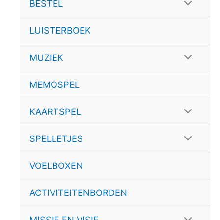
schakele
Menu
BESTEL
schakele
LUISTERBOEK
Menu
MUZIEK
schakele
MEMOSPEL
Menu
KAARTSPEL
schakele
Menu
SPELLETJES
schakele
VOELBOXEN
ACTIVITEITENBORDEN
Menu
MISSIE EN VISIE