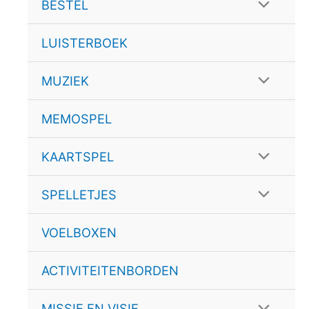
schakele
Menu
BESTEL
schakele
LUISTERBOEK
Menu
MUZIEK
schakele
MEMOSPEL
Menu
KAARTSPEL
schakele
Menu
SPELLETJES
schakele
VOELBOXEN
ACTIVITEITENBORDEN
Menu
MISSIE EN VISIE