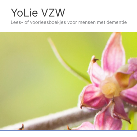
Ga
YoLie VZW
naar
Lees- of voorleesboekjes voor mensen met dementie
de
inhoud