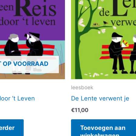
T OP VOORRAAD
leesboek
oor ’t Leven
De Lente verwent je
€
11,00
erder
Toevoegen aan
winkelwagen