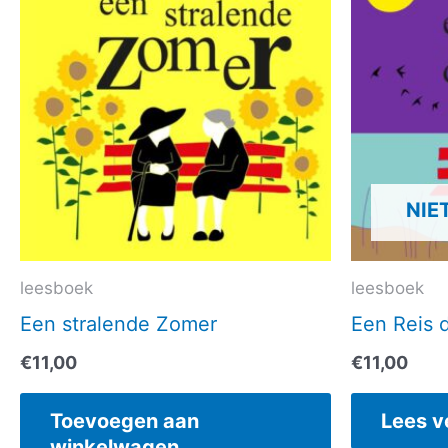
NIE
leesboek
leesboek
Een stralende Zomer
Een Reis d
€
11,00
€
11,00
Toevoegen aan
Lees v
winkelwagen