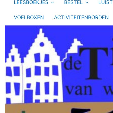
LEESBOEKJES
BESTEL
LUIS
VOELBOXEN
ACTIVITEITENBORDEN