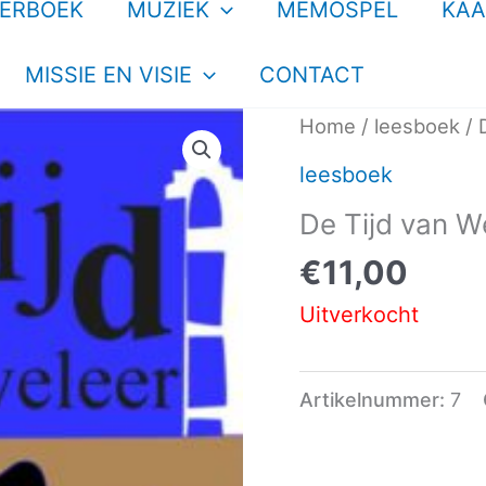
TERBOEK
MUZIEK
MEMOSPEL
KAA
MISSIE EN VISIE
CONTACT
Home
/
leesboek
/ 
leesboek
De Tijd van W
€
11,00
Uitverkocht
Artikelnummer:
7